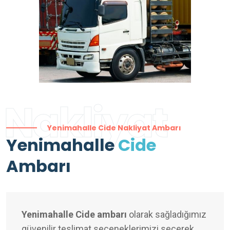
Nakliyat
Yenimahalle Cide Nakliyat Ambarı
Yenimahalle
Cide
Ambarı
Yenimahalle Cide ambarı
olarak sağladığımız
güvenilir teslimat seçeneklerimizi seçerek,