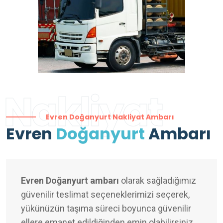
Nakliyat
Evren Doğanyurt Nakliyat Ambarı
Evren
Doğanyurt
Ambarı
Evren Doğanyurt ambarı
olarak sağladığımız
güvenilir teslimat seçeneklerimizi seçerek,
yükünüzün taşıma süreci boyunca güvenilir
ellere emanet edildiğinden emin olabilirsiniz.